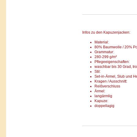
Infos zu den Kapuzenjacken:
Material:
80% Baumwolle / 20% Po
Grammatur:
280-299 g/m²
Pflege­eigenschaften:
waschbar bis 30 Grad, tr
Stil:
Set-in-Ärmel, Slub und H
Kragen / Ausschnitt:
Reißverschluss
Ärmel:
langärmlig
Kapuze:
doppellagig