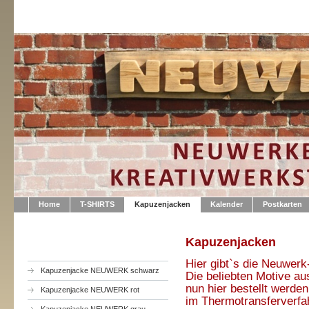
Home
T-SHIRTS
Kapuzenjacken
Kalender
Postkarten
Kapuzenjacken
Hier gibt`s die Neuwer
Kapuzenjacke NEUWERK schwarz
Die beliebten Motive
nun hier bestellt werde
Kapuzenjacke NEUWERK rot
im Thermotransferverfah